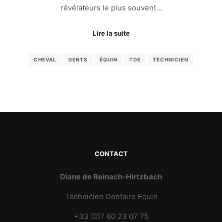
révélateurs le plus souvent…
Lire la suite
CHEVAL
DENTS
ÉQUIN
TDE
TECHNICIEN
CONTACT
Diane de Reinach-Hirtzbach
Technicien Dentaire Equin
+33 (0)7 60 23 07 75